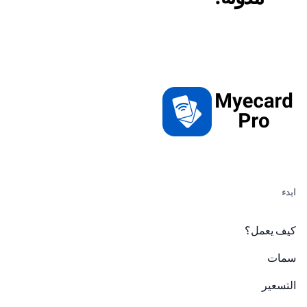
ابدء
كيف يعمل؟
سمات
التسعير