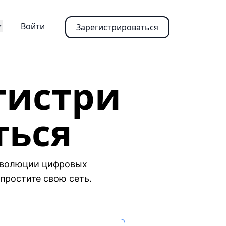
Войти
Зарегистрироваться
гистри
ться
еволюции цифровых
упростите свою сеть.