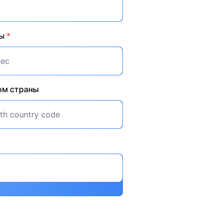
ты
*
ом страны