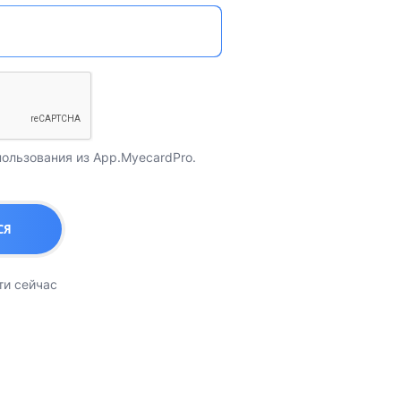
пользования
из App.MyecardPro.
СЯ
ти сейчас