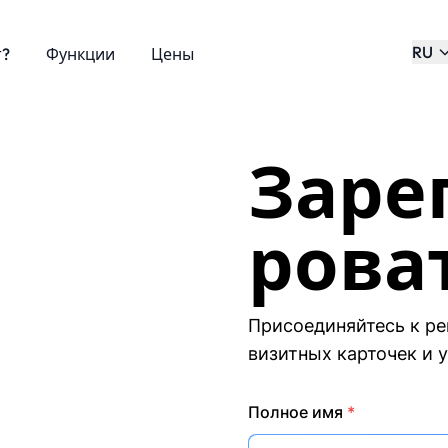
RU
т?
Функции
Цены
Заре
рова
Присоединяйтесь к р
визитных карточек и 
Полное имя
*