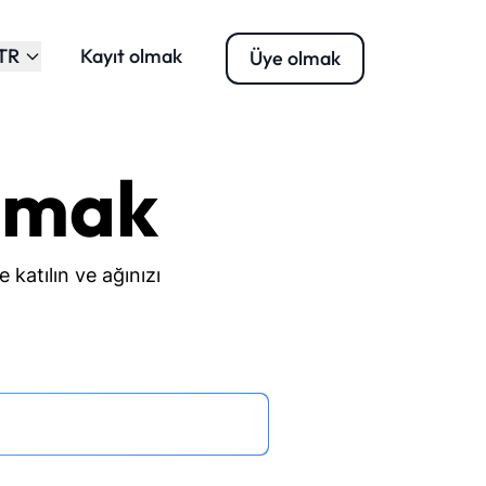
TR
Kayıt olmak
Üye olmak
lmak
e katılın ve ağınızı