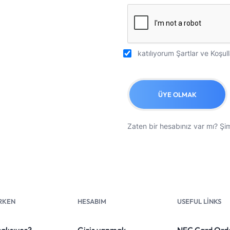
katılıyorum
Şartlar ve Koşull
ÜYE OLMAK
Zaten bir hesabınız var mı?
Şim
RKEN
HESABIM
USEFUL LINKS
çalışıyor?
Giriş yapmak
NFC Card Ord