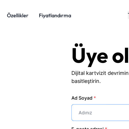
Özellikler
Fiyatlandırma
Üye o
Dijital kartvizit devrimin
basitleştirin.
Ad Soyad
*
E-posta adresi
*