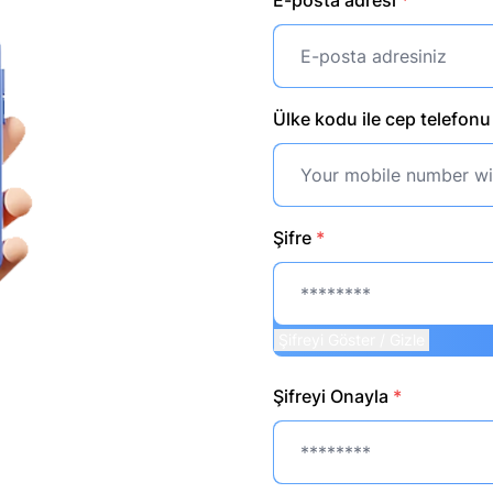
Ülke kodu ile cep telefon
Şifre
*
Şifreyi Göster / Gizle
Şifreyi Onayla
*