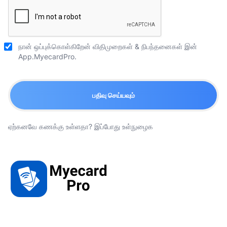
நான் ஒப்புக்கொள்கிறேன்
விதிமுறைகள் & நிபந்தனைகள்
இன்
App.MyecardPro.
பதிவு செய்யவும்
ஏற்கனவே கணக்கு உள்ளதா?
இப்போது உள்நுழைக